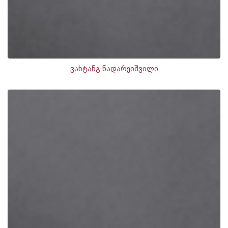
ვახტანგ ნადარეიშვილი