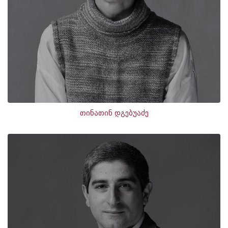
თინათინ დგებუაძე