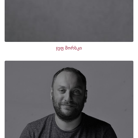
ჯეფ მორსკი