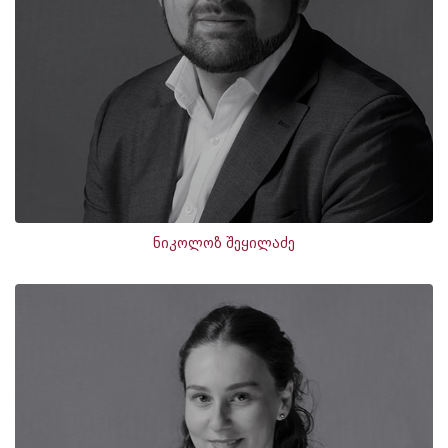
ნიკოლოზ შეყილაძე