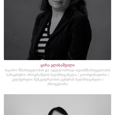
ცირა ელისაშვილი
საჯარო მმართველობის და ადგილობრივი თვითმმართველობის
სამაგისტრო პროგრამების ხელმძღვანელი / კოორდინატორი /
კულტურული მემკვიდრეობის ცენტრის ხელმძღვანელი /
პროფესორი