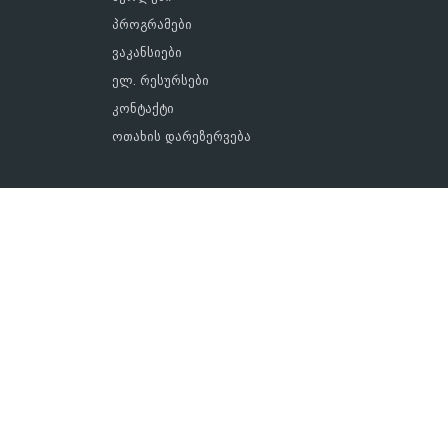
პროგრამები
ვაკანსიები
ელ. რესურსები
კონტაქტი
ოთახის დარეზერვება