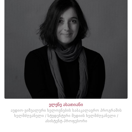
ელენე ასათიანი
აუდიო-ვიზუალური ხელოვნების საბაკალავრო პროგრამის
ხელმძღვანელი / სტუდენტური მედიის ხელმძღვანელი /
ასისტენტ-პროფესორი