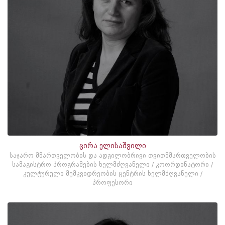
ცირა ელისაშვილი
საჯარო მმართველობის და ადგილობრივი თვითმმართველობის
სამაგისტრო პროგრამების ხელმძღვანელი / კოორდინატორი /
კულტურული მემკვიდრეობის ცენტრის ხელმძღვანელი /
პროფესორი