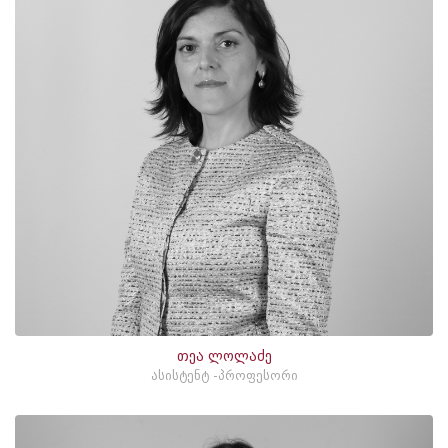
თეა ლოლაძე
ასისტენტ -პროფესორი