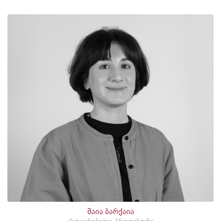
მაია ბარქაია