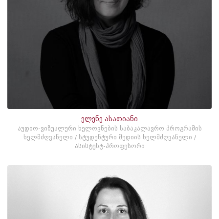
ელენე ასათიანი
აუდიო-ვიზუალური ხელოვნების საბაკალავრო პროგრამის
ხელმძღვანელი / სტუდენტური მედიის ხელმძღვანელი /
ასისტენტ-პროფესორი