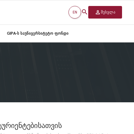
EN
შესვლა
GIPA-ს საუნივერსიტეტო ფონდი
ტურიენტებისათვის