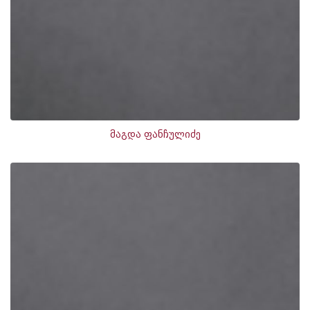
მაგდა ფანჩულიძე