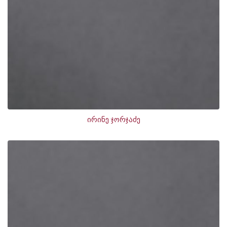
ირინე ჯორჯაძე