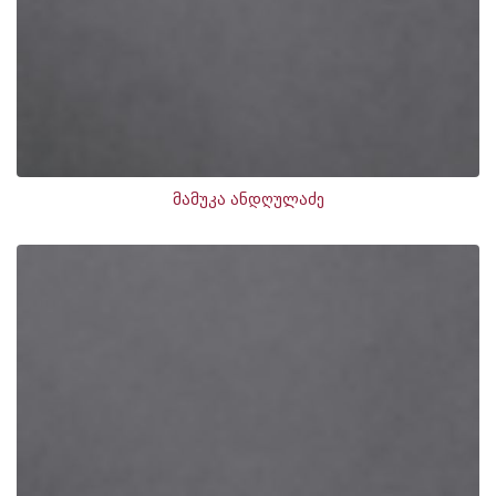
მამუკა ანდღულაძე