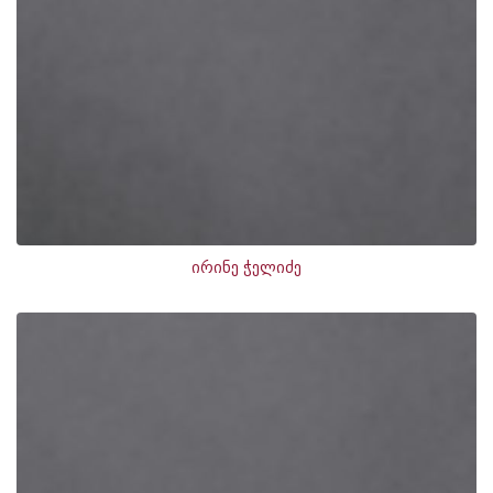
ირინე ჭელიძე