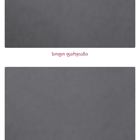
სოფო ფარჯიანი