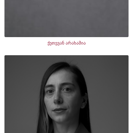
ქეთევან არახამია