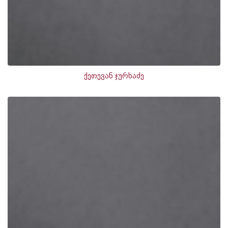
ქეთევან ჯურხაძე