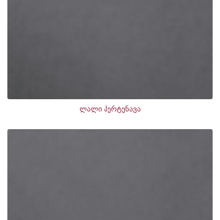
ლალი პერტენავა