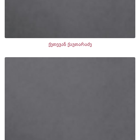
ქეთევან ქავთარაძე