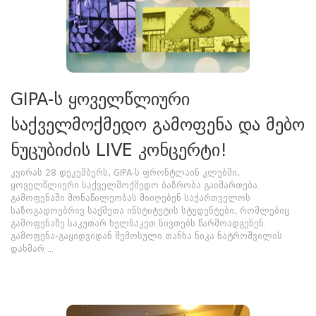
GIPA-ს ყოველწლიური
საქველმოქმედო გამოფენა და მებო
ნუცუბიძის LIVE კონცერტი!
კვირას 28 დეკემბერს, GIPA-ს ფრონტლაინ კლუბში,
ყოველწლიური საქველმოქმედო ბაზრობა გაიმართება.
გამოფენაში მონაწილეობას მიიღებენ საქართველოს
საზოგადოებრივ საქმეთა ინსტიტუტის სტუდენტები, რომლებიც
გამოფენაზე საკუთარ ხელნაკეთ ნივთებს წარმოადგენენ.
გამოფენა-გაყიდვიდან შემოსული თანხა ნიკა ნატროშვილის
დახმარ ...