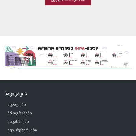
ნავიგაცია
სკოლები
პროგრამები
ვაკანსიები
ელ. რესურსები