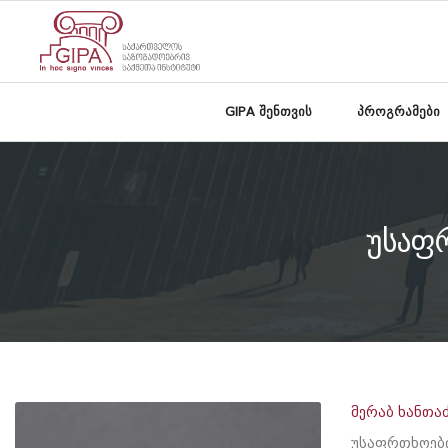
GIPA შენთვის
პროგრამები
უსაფ
მერაბ ხანთა
უსაფრთხოები