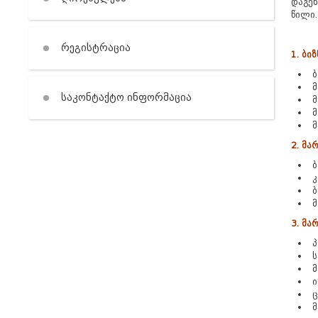
დაგეხ
წილი.
რეგისტრაცია
1. ბი
ბ
მ
საკონტაქტო ინფორმაცია
მ
მ
მ
2. მა
ბ
კ
ბ
მ
3. მა
პ
ს
მ
ი
ც
მ