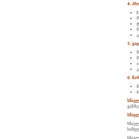
4. პრ
E
მ
ტ
მ
კ
5. გა
მ
ა
კ
6. მა
მ
ბ
სწავ
განმა
სწავლ
სწავლ
სიმულ
სწავლ