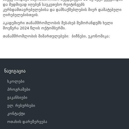
და მუდმივად იღებენ საუკეთესო რეიტინგებს
კურსდამთავრებულებისა და დამსაქმებლების მიერ დამატებული
ღირებულებისთვის.
აკადემიური თანამშრომლობის შესახებ მემორანდუმს ხელი
მოეწერა 2024 წლის ოქტომბერში.
თანამშრომლობის მიმართულებები: ბიზნესი, ეკონომიკა;
ნავიგაცია
სკოლები
პროგრამები
ვაკანსიები
ელ. რესურსები
კონტაქტი
ოთახის დარეზერვება