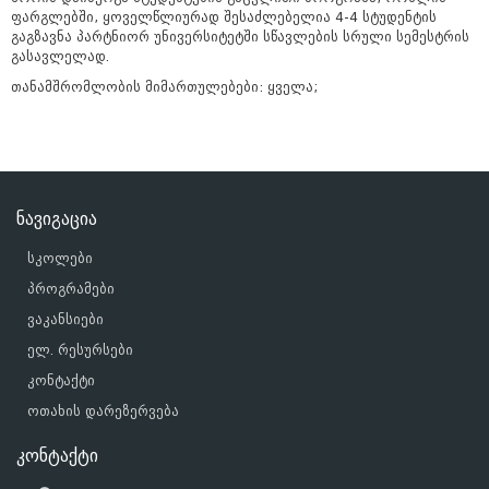
ფარგლებში
,
ყოველწლიურად
შესაძლებელია
4-4 სტუდენტის
გაგზავნა
პარტნიორ
უნივერსიტეტში
სწავლების
სრული
სემესტრის
გასავლელად
.
თანამშრომლობის მიმართულებები: ყველა;
ნავიგაცია
სკოლები
პროგრამები
ვაკანსიები
ელ. რესურსები
კონტაქტი
ოთახის დარეზერვება
კონტაქტი