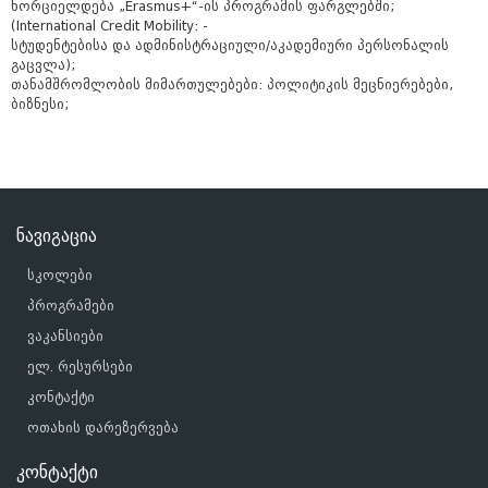
ხორციელდება „Erasmus+“-ის პროგრამის ფარგლებში;
(International Credit Mobility: -
სტუდენტებისა და ადმინისტრაციული/აკადემიური პერსონალის
გაცვლა);
თანამშრომლობის მიმართულებები: პოლიტიკის მეცნიერებები,
ბიზნესი;
ნავიგაცია
სკოლები
პროგრამები
ვაკანსიები
ელ. რესურსები
კონტაქტი
ოთახის დარეზერვება
კონტაქტი