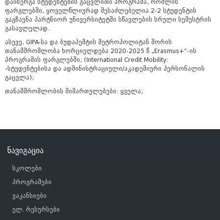
დაინერგა
სტუდენტების
გაცვლითი
პროგრამა
,
რომლის
ფარგლებში
,
ყოველწლიურად
შესაძლებელია
2-2 სტუდენტის
გაგზავნა
პარტნიორ
უნივერსიტეტში
სწავლების
სრული
სემესტრის
გასავლელად
.
ასევე, GIPA-სა და ბუდაპეშტის მეტროპოლიტან შორის
თანამშრომლობა ხორციელდება 2020-2025 წ
„Erasmus+“-
ის
პროგრამის
ფარგლებში;
(International Credit Mobility:
-
სტუდენტებისა
და
ადმინისტრაციული
/
აკადემიური
პერსონალის
გაცვლა
)
;
თანამშრომლობის მიმართულებები: ყველა;
ნავიგაცია
სკოლები
პროგრამები
ვაკანსიები
ელ. რესურსები