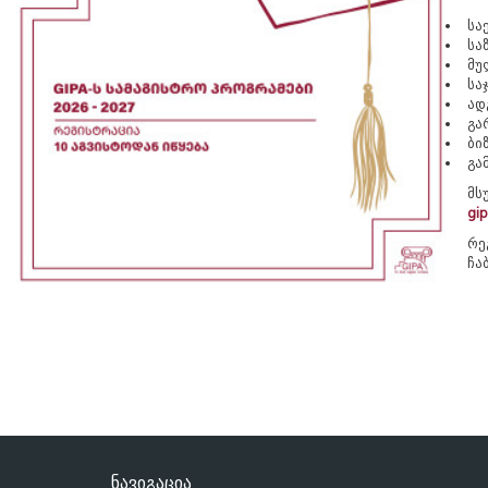
სა
სა
მუ
სა
ად
გა
ბი
გა
მს
gi
რე
ჩა
ნავიგაცია